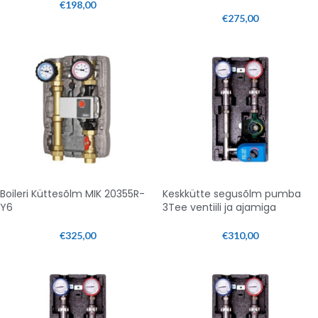
€
198,00
€
275,00
Boileri Küttesõlm MIK 20355R-
Keskkütte segusõlm pumba
Y6
3Tee ventiili ja ajamiga
€
325,00
€
310,00