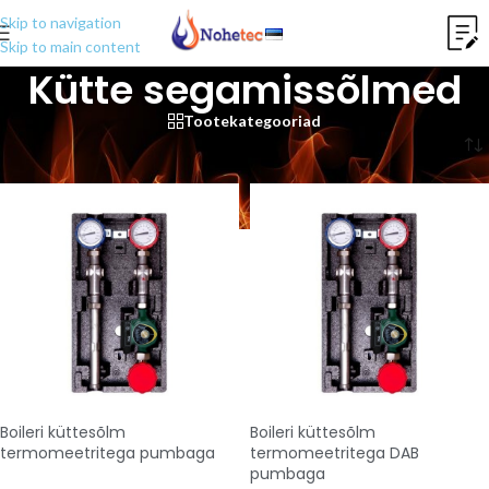
Skip to navigation
Skip to main content
Kütte segamissõlmed
Tootekategooriad
Esileht
/
Küttesõlmed ja kollektorid
/
Kütte segamissõlmed
Boileri küttesõlm
Boileri küttesõlm
termomeetritega pumbaga
termomeetritega DAB
pumbaga