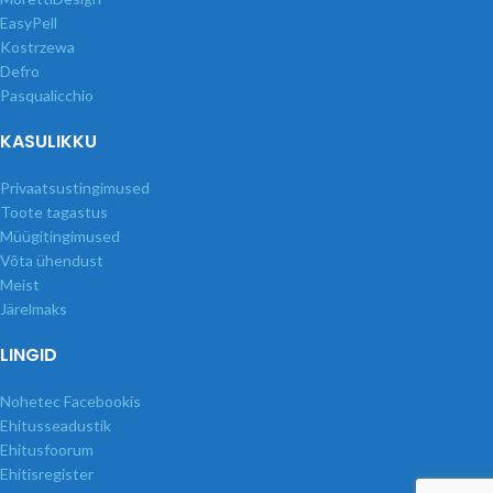
EasyPell
Kostrzewa
Defro
Pasqualicchio
KASULIKKU
Privaatsustingimused
Toote tagastus
Müügitingimused
Võta ühendust
Meist
Järelmaks
LINGID
Nohetec Facebookis
Ehitusseadustik
Ehitusfoorum
Ehitisregister