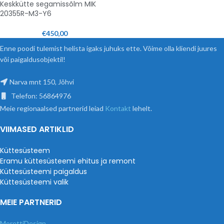
Keskkütte segamissõlm MIK
20355R-M3-Y6
€
450,00
Enne poodi tulemist helista igaks juhuks ette. Võime olla kliendi juures
või paigaldusobjektil!
Narva mnt 150, Jõhvi
Telefon: 56864976
Meie regionaalsed partnerid leiad
Kontakt
lehelt.
VIIMASED ARTIKLID
Küttesüsteem
Eramu küttesüsteemi ehitus ja remont
Küttesüsteemi paigaldus
Küttesüsteemi valik
MEIE PARTNERID
MorettiDesign