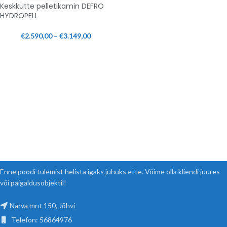
Keskkütte pelletikamin DEFRO
HYDROPELL
€
2.590,00
–
€
3.149,00
Enne poodi tulemist helista igaks juhuks ette. Võime olla kliendi juures
või paigaldusobjektil!
Narva mnt 150, Jõhvi
Telefon: 56864976