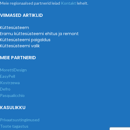
Meie regionaalsed partnerid leiad
Kontakt
lehelt.
VIIMASED ARTIKLID
Küttesüsteem
Eramu küttesüsteemi ehitus ja remont
Küttesüsteemi paigaldus
Küttesüsteemi valik
MEIE PARTNERID
MorettiDesign
EasyPell
Kostrzewa
Defro
Pasqualicchio
KASULIKKU
Privaatsustingimused
Toote tagastus