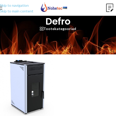
Skip to navigation
Skip to main content
Defro
Tootekategooriad
Keskküttekaminad (vesi) on veesärgiga ja võimaldavad toota sooja
küttevett mida saab hiljem suunata hoone küttesüsteemi.
Esileht
/
Kaminad
/
Pelleti keskkütte kaminad
/
Defro