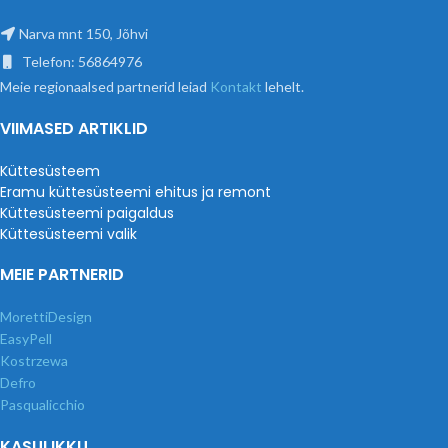
Narva mnt 150, Jõhvi
Telefon: 56864976
Meie regionaalsed partnerid leiad
Kontakt
lehelt.
VIIMASED ARTIKLID
Küttesüsteem
Eramu küttesüsteemi ehitus ja remont
Küttesüsteemi paigaldus
Küttesüsteemi valik
MEIE PARTNERID
MorettiDesign
EasyPell
Kostrzewa
Defro
Pasqualicchio
KASULIKKU