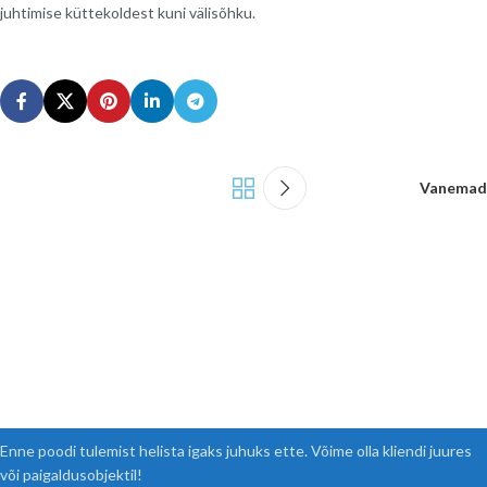
juhtimise küttekoldest kuni välisõhku.
Vanemad
Enne poodi tulemist helista igaks juhuks ette. Võime olla kliendi juures
või paigaldusobjektil!