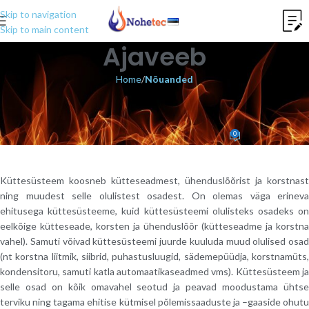
Skip to navigation
Skip to main content
Ajaveeb
Home
/
Nõuanded
NÕUANDED
Küttesüsteem
0
Nohetec team
On november 12, 2020
Küttesüsteem koosneb kütteseadmest, ühenduslõõrist ja korstnast
ning muudest selle olulistest osadest. On olemas väga erineva
ehitusega küttesüsteeme, kuid küttesüsteemi olulisteks osadeks on
eelkõige kütteseade, korsten ja ühenduslõõr (kütteseadme ja korstna
vahel). Samuti võivad küttesüsteemi juurde kuuluda muud olulised osad
(nt korstna liitmik, siibrid, puhastusluugid, sädemepüüdja, korstnamüts,
kondensitoru, samuti katla automaatikaseadmed vms). Küttesüsteem ja
selle osad on kõik omavahel seotud ja peavad moodustama ühtse
terviku ning tagama ehitise kütmisel põlemissaaduste ja –gaaside ohutu