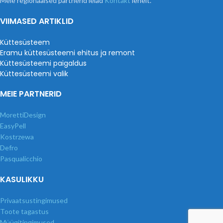
Meie regionaalsed partnerid leiad
Kontakt
lehelt.
VIIMASED ARTIKLID
Küttesüsteem
Eramu küttesüsteemi ehitus ja remont
Küttesüsteemi paigaldus
Küttesüsteemi valik
MEIE PARTNERID
MorettiDesign
EasyPell
Kostrzewa
Defro
Pasqualicchio
KASULIKKU
Privaatsustingimused
Toote tagastus
Müügitingimused