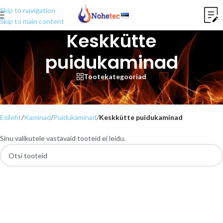
Skip to navigation
Skip to main content
Keskkütte
puidukaminad
Tootekategooriad
Keskkütte puidukaminad on veesärgiga kaminad mis võimaldavad
kamina kütmisel eralduva soojuse kanda üle keskküttesüsteemi.
Esileht
/
Kaminad
/
Puidukaminad
/
Keskkütte puidukaminad
Sinu valikutele vastavaid tooteid ei leidu.