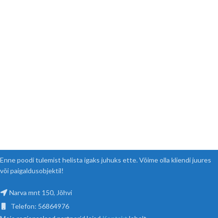
Enne poodi tulemist helista igaks juhuks ette. Võime olla kliendi juures
või paigaldusobjektil!
Narva mnt 150, Jõhvi
Telefon: 56864976