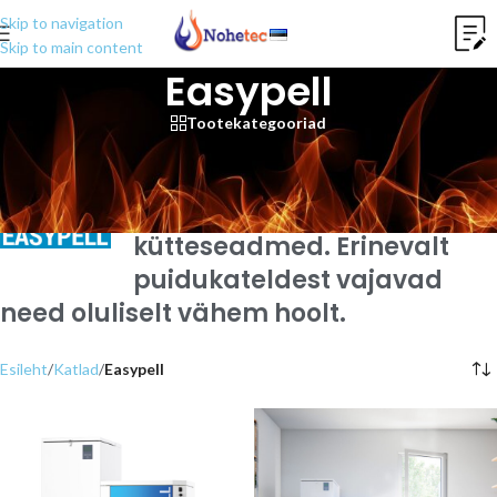
Skip to navigation
Skip to main content
Easypell
Tootekategooriad
Pelletikatlad on
puidugraanulite ehk
pelletitega köetavad
kütteseadmed. Erinevalt
puidukateldest vajavad
need oluliselt vähem hoolt.
Esileht
/
Katlad
/
Easypell