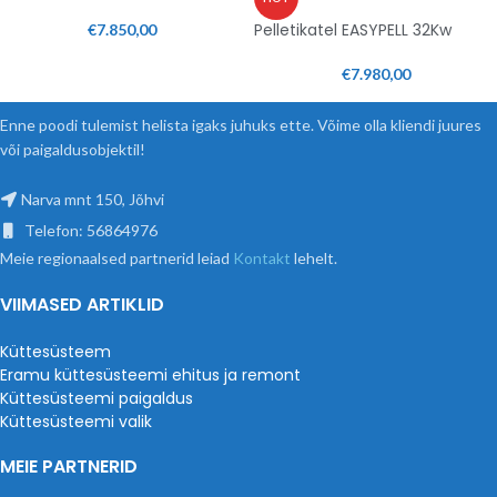
Pelletikatel EASYPELL 32Kw
€
7.850,00
€
7.980,00
Enne poodi tulemist helista igaks juhuks ette. Võime olla kliendi juures
või paigaldusobjektil!
Narva mnt 150, Jõhvi
Telefon: 56864976
Meie regionaalsed partnerid leiad
Kontakt
lehelt.
VIIMASED ARTIKLID
Küttesüsteem
Eramu küttesüsteemi ehitus ja remont
Küttesüsteemi paigaldus
Küttesüsteemi valik
MEIE PARTNERID