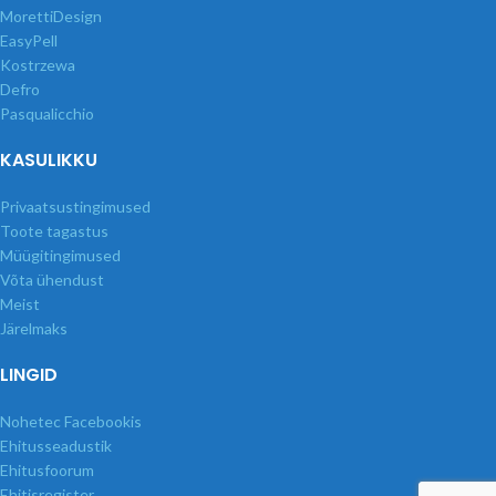
MorettiDesign
EasyPell
Kostrzewa
Defro
Pasqualicchio
KASULIKKU
Privaatsustingimused
Toote tagastus
Müügitingimused
Võta ühendust
Meist
Järelmaks
LINGID
Nohetec Facebookis
Ehitusseadustik
Ehitusfoorum
Ehitisregister