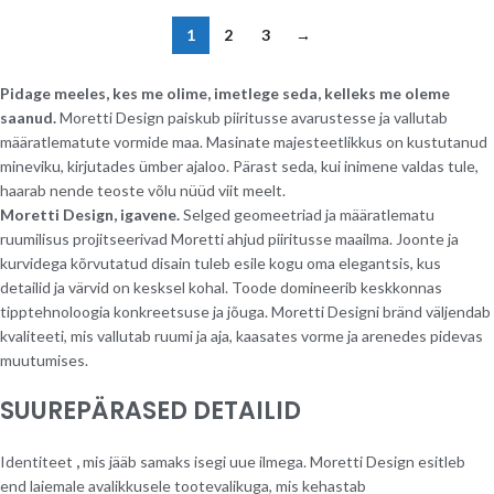
1
2
3
→
Pidage meeles, kes me olime, imetlege seda, kelleks me oleme
saanud.
Moretti Design paiskub piiritusse avarustesse ja vallutab
määratlematute vormide maa. Masinate majesteetlikkus on kustutanud
mineviku, kirjutades ümber ajaloo. Pärast seda, kui inimene valdas tule,
haarab nende teoste võlu nüüd viit meelt.
Moretti Design, igavene.
Selged geomeetriad ja määratlematu
ruumilisus projitseerivad Moretti ahjud piiritusse maailma. Joonte ja
kurvidega kõrvutatud disain tuleb esile kogu oma elegantsis, kus
detailid ja värvid on kesksel kohal. Toode domineerib keskkonnas
tipptehnoloogia konkreetsuse ja jõuga. Moretti Designi bränd väljendab
kvaliteeti, mis vallutab ruumi ja aja, kaasates vorme ja arenedes pidevas
muutumises.
SUUREPÄRASED DETAILID
Identiteet
,
mis jääb samaks isegi uue ilmega. Moretti Design esitleb
end laiemale avalikkusele tootevalikuga, mis kehastab