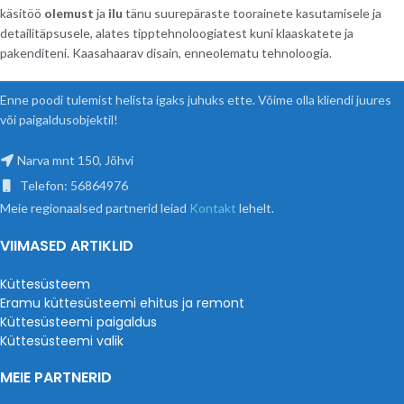
käsitöö
olemust
ja
ilu
tänu suurepäraste toorainete kasutamisele ja
detailitäpsusele, alates tipptehnoloogiatest kuni klaaskatete ja
pakenditeni. Kaasahaarav disain, enneolematu tehnoloogia.
Enne poodi tulemist helista igaks juhuks ette. Võime olla kliendi juures
või paigaldusobjektil!
Narva mnt 150, Jõhvi
Telefon: 56864976
Meie regionaalsed partnerid leiad
Kontakt
lehelt.
VIIMASED ARTIKLID
Küttesüsteem
Eramu küttesüsteemi ehitus ja remont
Küttesüsteemi paigaldus
Küttesüsteemi valik
MEIE PARTNERID