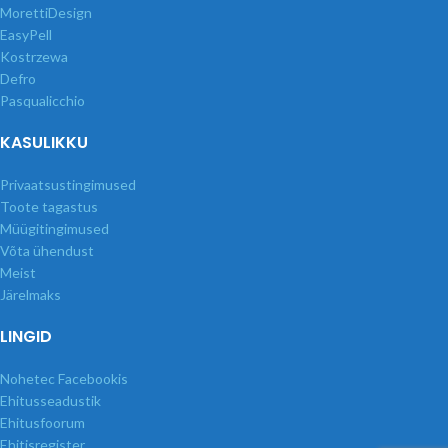
MorettiDesign
EasyPell
Kostrzewa
Defro
Pasqualicchio
KASULIKKU
Privaatsustingimused
Toote tagastus
Müügitingimused
Võta ühendust
Meist
Järelmaks
LINGID
Nohetec Facebookis
Ehitusseadustik
Ehitusfoorum
Ehitisregister