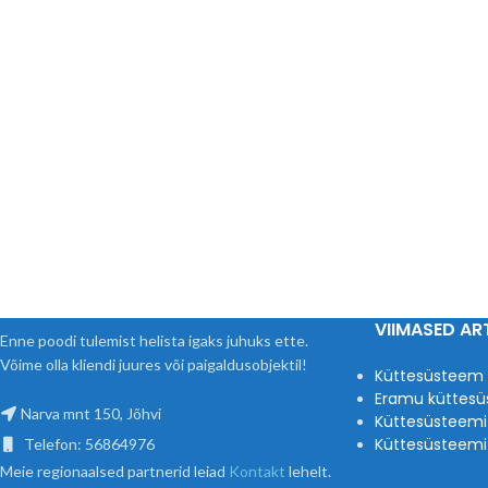
VIIMASED ART
Enne poodi tulemist helista igaks juhuks ette.
Võime olla kliendi juures või paigaldusobjektil!
Küttesüsteem
Eramu küttesü
Narva mnt 150, Jõhvi
Küttesüsteemi
Küttesüsteemi 
Telefon: 56864976
Meie regionaalsed partnerid leiad
Kontakt
lehelt.