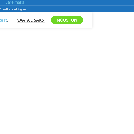
Järelmaks
 Anette and Agne .
test
.
VAATA LISAKS
NÕUSTUN