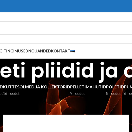
GITINGIMUSED
NÕUANDED
KONTAKT
leti pliidid ja
D
KÜTTESÕLMED JA KOLLEKTORID
PELLETIMAHUTID
PÕLETID
PU
et
16 Toodet
9 Toodet
8 Toodet
6 To