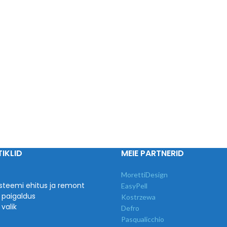
IKLID
MEIE PARTNERID
MorettiDesign
steemi ehitus ja remont
EasyPell
 paigaldus
Kostrzewa
valik
Defro
Pasqualicchio