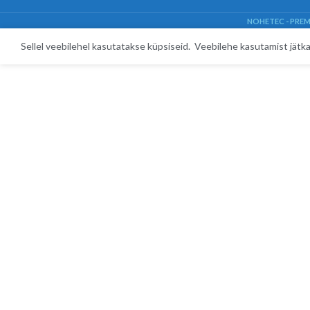
NOHETEC - PRE
Sellel veebilehel kasutatakse küpsiseid. Veebilehe kasutamist jät