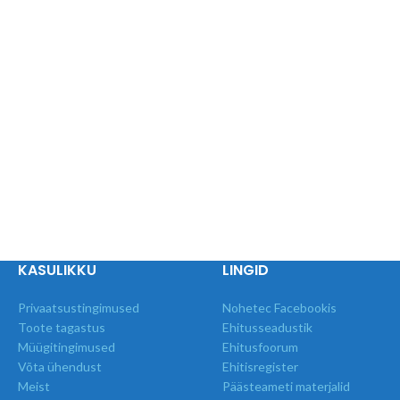
KASULIKKU
LINGID
Privaatsustingimused
Nohetec Facebookis
Toote tagastus
Ehitusseadustik
Müügitingimused
Ehitusfoorum
Võta ühendust
Ehitisregister
Meist
Päästeameti materjalid