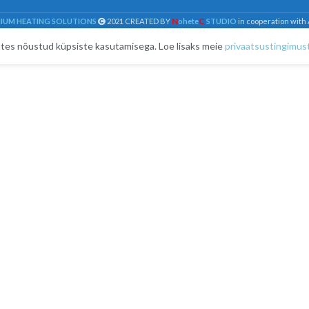
N
C
MIUM HEATING SOLUTIONS
2021 CREATED BY
ohete
STUDIO
in cooperation with
kates nõustud küpsiste kasutamisega. Loe lisaks meie
privaatsustingimus