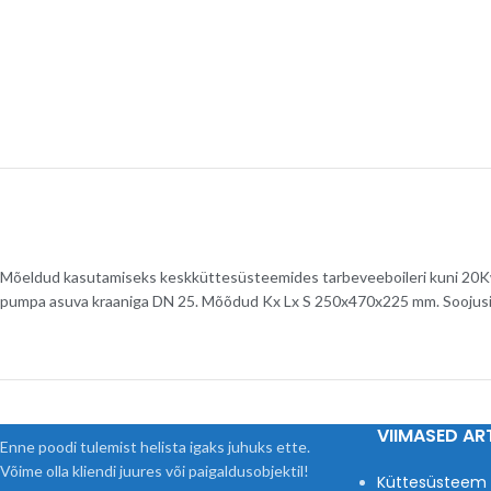
Mõeldud kasutamiseks keskküttesüsteemides tarbeveeboileri kuni 20Kw
pumpa asuva kraaniga DN 25. Mõõdud Kx Lx S 250x470x225 mm. Soojusi
VIIMASED ART
Enne poodi tulemist helista igaks juhuks ette.
Võime olla kliendi juures või paigaldusobjektil!
Küttesüsteem