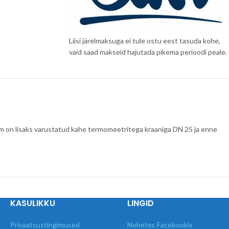
Liisi järelmaksuga ei tule ostu eest tasuda kohe,
vaid saad makseid hajutada pikema perioodi peale.
 on lisaks varustatud kahe termomeetritega kraaniga DN 25 ja enne
KASULIKKU
LINGID
Privaatsustingimused
Nohetec Facebookis