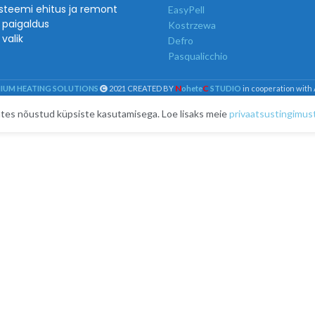
steemi ehitus ja remont
EasyPell
 paigaldus
Kostrzewa
valik
Defro
Pasqualicchio
N
C
MIUM HEATING SOLUTIONS
2021 CREATED BY
ohete
STUDIO
in cooperation with
kates nõustud küpsiste kasutamisega. Loe lisaks meie
privaatsustingimus