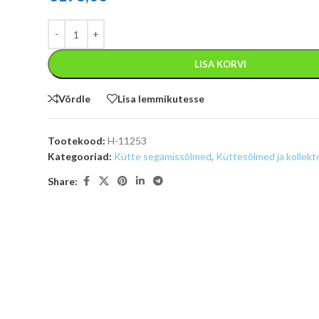
LISA KORVI
Võrdle
Lisa lemmikutesse
Tootekood:
H-11253
Kategooriad:
Kütte segamissõlmed
,
Küttesõlmed ja kollekt
Share: