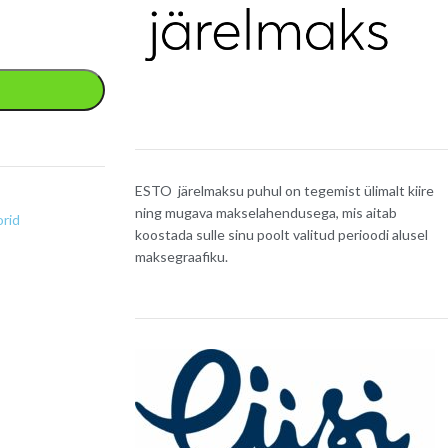
ESTO järelmaksu puhul on tegemist ülimalt kiire
ning mugava makselahendusega, mis aitab
orid
koostada sulle sinu poolt valitud perioodi alusel
maksegraafiku.