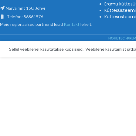
Eramu küttesü
Narva mnt 150, Jõhvi
Küttesüsteemi
Küttesüsteemi 
Telefon: 56864976
Meie regionaalsed partnerid leiad
Kontakt
lehelt.
NOHETEC - PRE
Sellel veebilehel kasutatakse küpsiseid. Veebilehe kasutamist jät