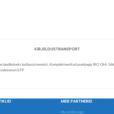
KIRJELDUS
TRANSPORT
 laadimiseks katlasüsteemist. Komplekteeritud pumbaga IBO OHI. Sõlm
solatsioon EPP
IKLID
MEIE PARTNERID
MorettiDesign