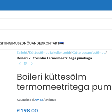
GITINGIMUSED
NÕUANDED
KONTAKT
Esileht
/
Küttesõlmed ja kollektorid
/
Kütte segamissõlmed
/
Boileri küttesõlm termomeetritega pumbaga
Boileri küttesõlm
termomeetritega pu
Kuumakse al.
€
9,82
/ 24 kuud
€
198,00