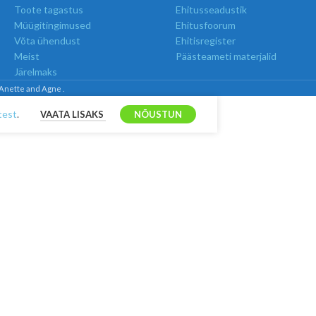
Toote tagastus
Ehitusseadustik
Müügitingimused
Ehitusfoorum
Võta ühendust
Ehitisregister
Meist
Päästeameti materjalid
Järelmaks
 Anette and Agne .
test
.
VAATA LISAKS
NÕUSTUN