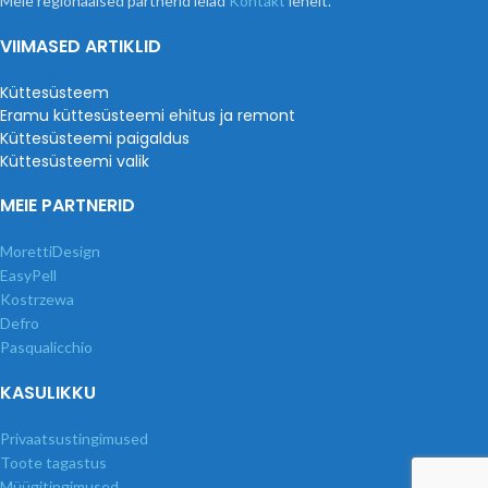
Meie regionaalsed partnerid leiad
Kontakt
lehelt.
VIIMASED ARTIKLID
Küttesüsteem
Eramu küttesüsteemi ehitus ja remont
Küttesüsteemi paigaldus
Küttesüsteemi valik
MEIE PARTNERID
MorettiDesign
EasyPell
Kostrzewa
Defro
Pasqualicchio
KASULIKKU
Privaatsustingimused
Toote tagastus
Müügitingimused