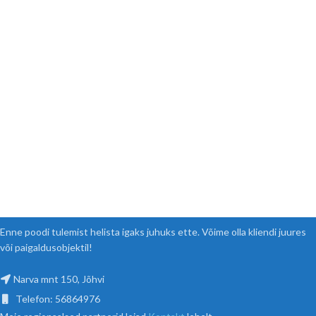
Enne poodi tulemist helista igaks juhuks ette. Võime olla kliendi juures
või paigaldusobjektil!
Narva mnt 150, Jõhvi
Telefon: 56864976