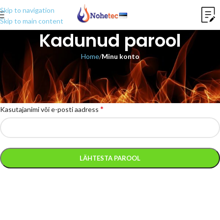
Skip to navigation
Skip to main content
Kadunud parool
Home
/
Minu konto
Kaotasid või unustasid parooli? Palun sisesta oma kasutajanimi või e-
posti aadress. Sulle saadetakse kiri lingiga, mille abil saad endale uue
parooli määrata.
*
Kasutajanimi või e-posti aadress
LÄHTESTA PAROOL