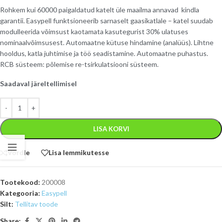
Rohkem kui 60000 paigaldatud katelt üle maailma annavad kindla
garantii. Easypell funktsioneerib sarnaselt gaasikatlale – katel suudab
modulleerida võimsust kaotamata kasutegurist 30% ulatuses
nominaalvõimsusest. Automaatne kütuse hindamine (analüüs). Lihtne
hooldus, katla juhtimise ja töö seadistamine. Automaatne puhastus.
RCB süsteem: põlemise re-tsirkulatsiooni süsteem.
Saadaval järeltellimisel
LISA KORVI
Võrdle
Lisa lemmikutesse
Tootekood:
200008
Kategooria:
Easypell
Silt:
Tellitav toode
Share: