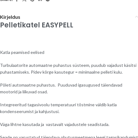
Kirjeldus
Pelletikatel EASYPELL
Katla peamised eelised
Turbulaatorite automaatne puhastus süsteem, puudub vajadust käsitsi
puhastamiseks. Pidev kõrge kasutegur = minimaalne pelleti kulu.
Põleti automaatne puhastus. Puuduvad igasugused täiendavad
mootorid ja liikuvad osad.
Integreeritud tagasivoolu temperatuuri tõstmine väldib katla
kondenseerumist ja kahjustusi.
Väga lihtne kasutada ja vastavalt vajadustele seadistada.
Seade on varustatud täiendava ohutusmeetmena leegi tagasikandumist