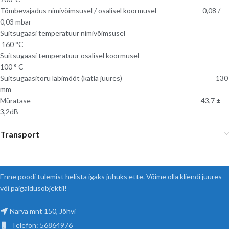
Tõmbevajadus nimivõimsusel / osalisel koormusel 0,08 /
0,03 mbar
Suitsugaasi temperatuur nimivõimsusel
160 °C
Suitsugaasi temperatuur osalisel koormusel
100 ° C
Suitsugaasitoru läbimõõt (katla juures) 130
mm
Müratase 43,7 ±
3,2dB
Transport
Enne poodi tulemist helista igaks juhuks ette. Võime olla kliendi juures
või paigaldusobjektil!
Narva mnt 150, Jõhvi
Telefon: 56864976