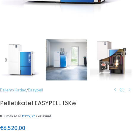
Esileht
/
Katlad
/
Easypell
Pelletikatel EASYPELL 16Kw
Kuumakse al.
€
159,75
/ 60 kuud
€
6.520,00