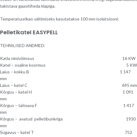
takistava gaasitiheda klapiga.
Temperatuurikao vältimiseks kasutatakse 100 mm isolatsiooni.
Pelletikatel EASYPELL
TEHNILISED ANDMED:
Katla nimivõimsus 16 KW
Katel – osaline koormus 5 KW
Laius – kokku B 1 147
mm
Laius – katel C 695 mm
Kõrgus – katel H 1 091
mm
Kõrgus – täiteava F 1 417
mm
Kõrgus – avatud pelletibunkriga 1930
mm
Sügavus – katel T 752