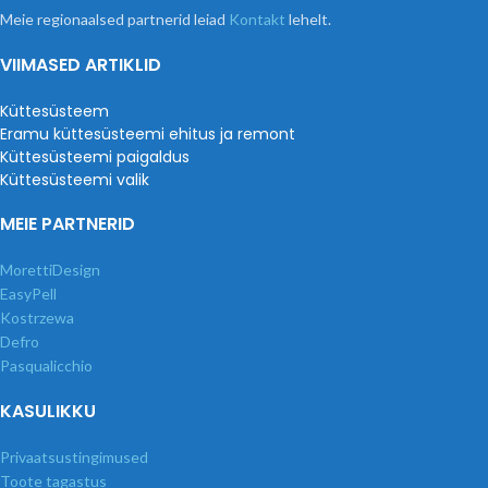
Meie regionaalsed partnerid leiad
Kontakt
lehelt.
VIIMASED ARTIKLID
Küttesüsteem
Eramu küttesüsteemi ehitus ja remont
Küttesüsteemi paigaldus
Küttesüsteemi valik
MEIE PARTNERID
MorettiDesign
EasyPell
Kostrzewa
Defro
Pasqualicchio
KASULIKKU
Privaatsustingimused
Toote tagastus