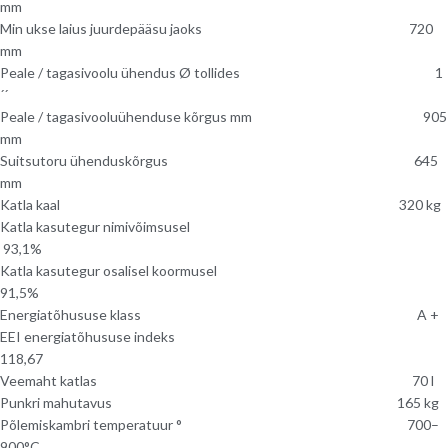
mm
Min ukse laius juurdepääsu jaoks 720
mm
Peale / tagasivoolu ühendus Ø tollides 1
´´
Peale / tagasivooluühenduse kõrgus mm 905
mm
Suitsutoru ühenduskõrgus 645
mm
Katla kaal 320 kg
Katla kasutegur nimivõimsusel
93,1%
Katla kasutegur osalisel koormusel
91,5%
Energiatõhususe klass A +
EEI energiatõhususe indeks
118,67
Veemaht katlas 70 l
Punkri mahutavus 165 kg
Põlemiskambri temperatuur ° 700–
900°C