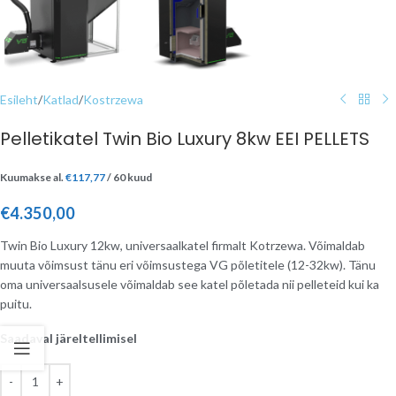
Esileht
/
Katlad
/
Kostrzewa
Pelletikatel Twin Bio Luxury 8kw EEI PELLETS
Kuumakse al.
€
117,77
/ 60 kuud
€
4.350,00
Twin Bio Luxury 12kw, universaalkatel firmalt Kotrzewa. Võimaldab
muuta võimsust tänu eri võimsustega VG põletitele (12­-32kw). Tänu
oma universaalsusele võimaldab see katel põletada nii pelleteid kui ka
puitu.
Saadaval järeltellimisel