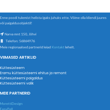
Enne poodi tulemist helista igaks juhuks ette. Võime olla kliendi juures
või paigaldusobjektil!
Narva mnt 150, Jõhvi
Telefon: 56864976
Meie regionaalsed partnerid leiad
Kontakt
lehelt.
VIIMASED ARTIKLID
Küttesüsteem
Eramu küttesüsteemi ehitus ja remont
Küttesüsteemi paigaldus
Küttesüsteemi valik
MEIE PARTNERID
MorettiDesign
EasyPell