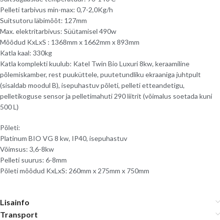
Pelleti tarbivus min-max: 0,7-2,0Kg/h
Suitsutoru läbimõõt: 127mm
Max. elektritarbivus: Süütamisel 490w
Mõõdud KxLxS : 1368mm x 1662mm x 893mm
Katla kaal: 330kg
Katla komplekti kuulub: Katel Twin Bio Luxuri 8kw, keraamiline
põlemiskamber, rest puuküttele, puutetundliku ekraaniga juhtpult
(sisaldab moodul B), isepuhastuv põleti, pelleti etteandetigu,
pelletikoguse sensor ja pelletimahuti 290 liitrit (võimalus soetada kuni
500 L)
Põleti:
Platinum BIO VG 8 kw, IP40, isepuhastuv
Võimsus: 3,6-8kw
Pelleti suurus: 6-8mm
Põleti mõõdud KxLxS: 260mm x 275mm x 750mm
Lisainfo
Transport