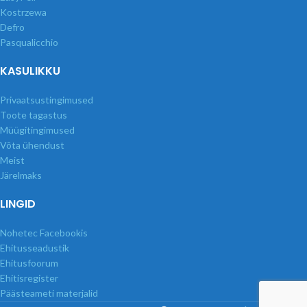
Kostrzewa
Defro
Pasqualicchio
KASULIKKU
Privaatsustingimused
Toote tagastus
Müügitingimused
Võta ühendust
Meist
Järelmaks
LINGID
Nohetec Facebookis
Ehitusseadustik
Ehitusfoorum
Ehitisregister
Päästeameti materjalid