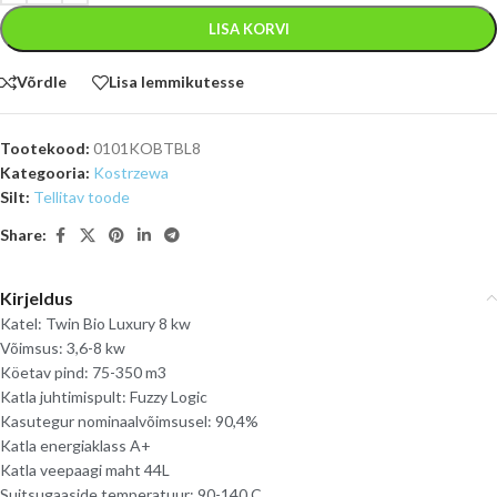
LISA KORVI
Võrdle
Lisa lemmikutesse
Tootekood:
0101KOBTBL8
Kategooria:
Kostrzewa
Silt:
Tellitav toode
Share:
Kirjeldus
Katel: Twin Bio Luxury 8 kw
Võimsus: 3,6-8 kw
Köetav pind: 75-350 m3
Katla juhtimispult: Fuzzy Logic
Kasutegur nominaalvõimsusel: 90,4%
Katla energiaklass A+
Katla veepaagi maht 44L
Suitsugaaside temperatuur: 90-140 C