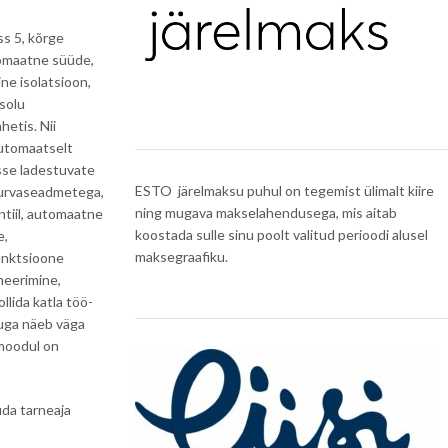
s 5, kõrge
tomaatne süüde,
ne isolatsioon,
solu
etis. Nii
automaatselt
esse ladestuvate
ESTO järelmaksu puhul on tegemist ülimalt kiire
turvaseadmetega,
ning mugava makselahendusega, mis aitab
ntiil, automaatne
koostada sulle sinu poolt valitud perioodi alusel
e,
maksegraafiku.
funktsioone
mmeerimine,
llida katla töö-
ekuga näeb väga
 moodul on
uda tarneaja