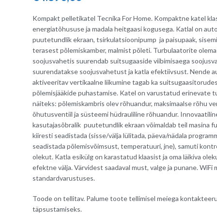
Kompakt pelletikatel Tecnika For Home. Kompaktne katel klas
energiatõhususe ja madala heitgaasi kogusega. Katlal on au
puutetundlik ekraan, tsirkulatsioonipump ja paisupaak, sisemi
terasest põlemiskamber, malmist põleti. Turbulaatorite olema
soojusvahetis suurendab suitsugaaside viibimisaega soojusvah
suurendatakse soojusvahetust ja katla efektiivsust. Nende 
aktiveeritav vertikaalne liikumine tagab ka suitsugaasitorud
põlemisjääkide puhastamise. Katel on varustatud erinevate 
näiteks: põlemiskambris olev rõhuandur, maksimaalse rõhu ve
õhutusventiil ja süsteemi hüdrauliline rõhuandur. Innovaatilin
kasutajasõbralik puutetundlik ekraan võimaldab teil masina 
kiiresti seadistada (sisse/välja lülitada, päeva/nädala progra
seadistada põlemisvõimsust, temperatuuri, jne), samuti kontro
olekut. Katla esikülg on karastatud klaasist ja oma läikiva ol
efektne välja. Värvidest saadaval must, valge ja punane. WiFi
standardvarustuses.
Toode on tellitav. Palume toote tellimisel meiega kontakteer
täpsustamiseks.