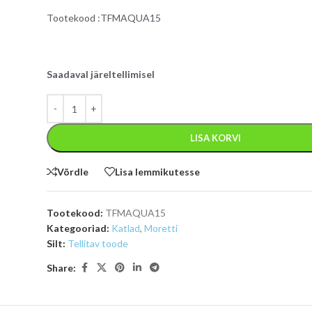
Tootekood :TFMAQUA15
Saadaval järeltellimisel
LISA KORVI
Võrdle
Lisa lemmikutesse
Tootekood:
TFMAQUA15
Kategooriad:
Katlad
,
Moretti
Silt:
Tellitav toode
Share: