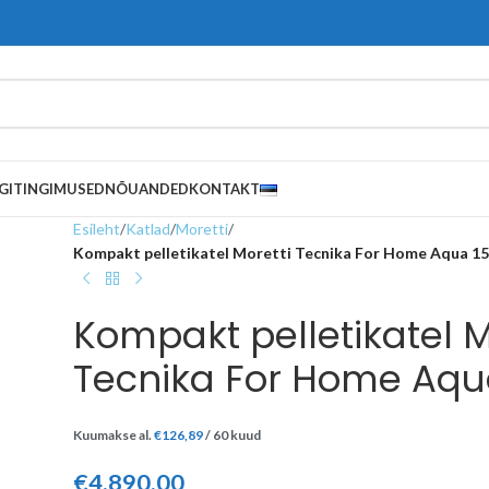
GITINGIMUSED
NÕUANDED
KONTAKT
Esileht
/
Katlad
/
Moretti
/
Kompakt pelletikatel Moretti Tecnika For Home Aqua 1
Kompakt pelletikatel M
Tecnika For Home Aqu
Kuumakse al.
€
126,89
/ 60 kuud
€
4.890,00