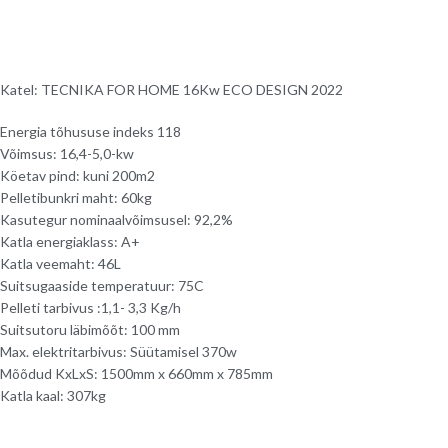
Katel: TECNIKA FOR HOME 16Kw ECO DESIGN 2022
Energia tõhususe indeks 118
Võimsus: 16,4-5,0-kw
Köetav pind: kuni 200m2
Pelletibunkri maht: 60kg
Kasutegur nominaalvõimsusel: 92,2%
Katla energiaklass: A+
Katla veemaht: 46L
Suitsugaaside temperatuur: 75C
Pelleti tarbivus :1,1- 3,3 Kg/h
Suitsutoru läbimõõt: 100 mm
Max. elektritarbivus: Süütamisel 370w
Mõõdud KxLxS: 1500mm x 660mm x 785mm
Katla kaal: 307kg