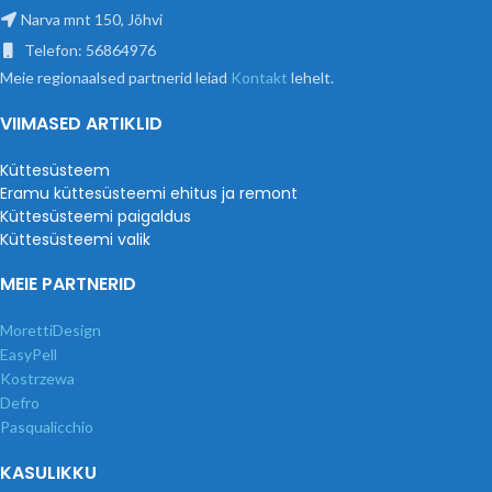
Narva mnt 150, Jõhvi
Telefon: 56864976
Meie regionaalsed partnerid leiad
Kontakt
lehelt.
VIIMASED ARTIKLID
Küttesüsteem
Eramu küttesüsteemi ehitus ja remont
Küttesüsteemi paigaldus
Küttesüsteemi valik
MEIE PARTNERID
MorettiDesign
EasyPell
Kostrzewa
Defro
Pasqualicchio
KASULIKKU