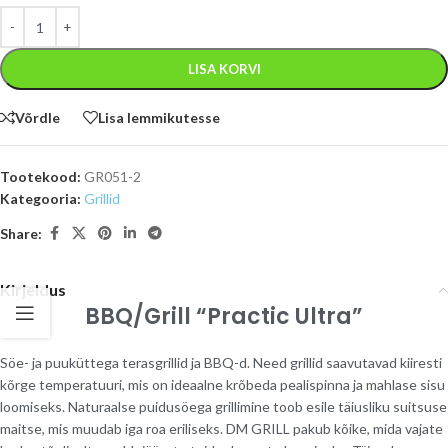
LISA KORVI
Võrdle
Lisa lemmikutesse
Tootekood:
GR051-2
Kategooria:
Grillid
Share:
Kirjeldus
BBQ/Grill “Practic Ultra”
Söe- ja puuküttega terasgrillid ja BBQ-d. Need grillid saavutavad kiiresti
kõrge temperatuuri, mis on ideaalne krõbeda pealispinna ja mahlase sisu
loomiseks. Naturaalse puidusöega grillimine toob esile täiusliku suitsuse
maitse, mis muudab iga roa eriliseks. DM GRILL pakub kõike, mida vajate