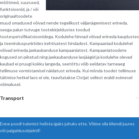
mõõtmed, suurused,
funktsioonid, ja / või
originaaltoodete
muud omadused võivad nende tegelikust väljanägemisest erineda,
seega palun tutvuge tootekirjeldustes toodud
tootespetsifikatsioonidega. Kodulehe hinnad võivad erineda kauplustes
ja teeninduspunktides kehtivatest hindadest. Kampaaniad kodulehel
võivad erineda jaekaubanduse kampaaniatest. Kampaaniatoodete
kogused on piiratud ning jaekaubanduse laojäägid ja kodulehe olevad
kaubad ei pruugi kokku langeda, seetõttu võib eeldatav tarneaeg
tellimuse vormistamisel näidatust erineda. Kui mõnda toodet tellimuse
täitmise hetkel laos ei ole, teavitatakse Ostjat sellest eraldi esimesel
võimalusel.
Transport
Enne poodi tulemist helista igaks juhuks ette. Võime olla kliendi juures
või paigaldusobjektil!