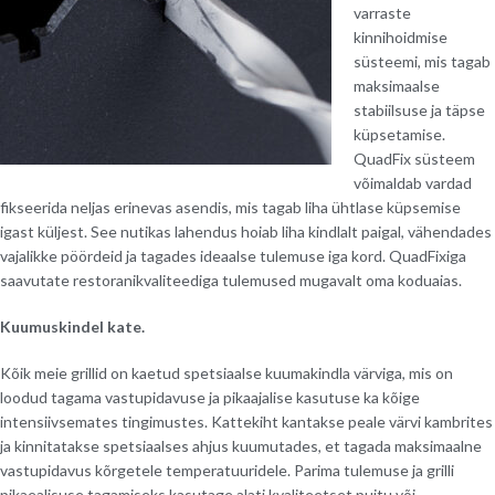
varraste
kinnihoidmise
süsteemi, mis tagab
maksimaalse
stabiilsuse ja täpse
küpsetamise.
QuadFix süsteem
võimaldab vardad
fikseerida neljas erinevas asendis, mis tagab liha ühtlase küpsemise
igast küljest. See nutikas lahendus hoiab liha kindlalt paigal, vähendades
vajalikke pöördeid ja tagades ideaalse tulemuse iga kord. QuadFixiga
saavutate restoranikvaliteediga tulemused mugavalt oma koduaias.
Kuumuskindel kate.
Kõik meie grillid on kaetud spetsiaalse kuumakindla värviga, mis on
loodud tagama vastupidavuse ja pikaajalise kasutuse ka kõige
intensiivsemates tingimustes. Kattekiht kantakse peale värvi kambrites
ja kinnitatakse spetsiaalses ahjus kuumutades, et tagada maksimaalne
vastupidavus kõrgetele temperatuuridele. Parima tulemuse ja grilli
pikaealisuse tagamiseks kasutage alati kvaliteetset puitu või