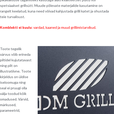
spetsiaalset grillsütt. Muude põlevate materjalide kasutamine on
rangelt keelatud, kuna need võivad kahjustada grilli katet ja ohustada
teie turvalisust.
Komblekti ei kuulu:
vardad, kaaned ja muud grillimistarvikud.
Toote tegelik
värvus võib erineda
piltidel kujutatavast
ning pilt on
illustratiivne. Toote
kirjeldus on üldise
iseloomuga ning
seal ei pruugi olla
välja toodud kõik
omadused. Värvid,
märkused,
parameetrid,