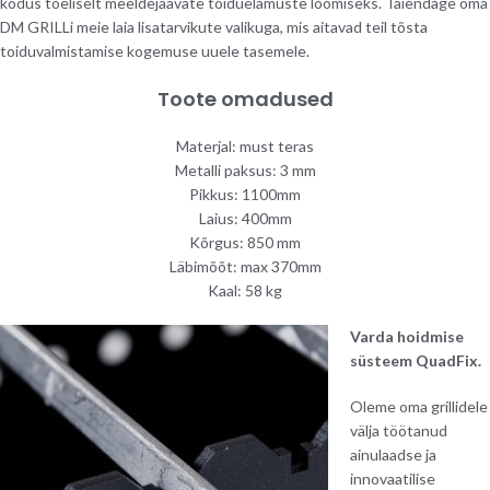
kodus tõeliselt meeldejäävate toiduelamuste loomiseks. Täiendage oma
DM GRILLi meie laia lisatarvikute valikuga, mis aitavad teil tõsta
toiduvalmistamise kogemuse uuele tasemele.
Toote omadused
Materjal: must teras
Metalli paksus: 3 mm
Pikkus: 1100mm
Laius: 400mm
Kõrgus: 850 mm
Läbimõõt: max 370mm
Kaal: 58 kg
Varda hoidmise
süsteem QuadFix.
Oleme oma grillidele
välja töötanud
ainulaadse ja
innovaatilise