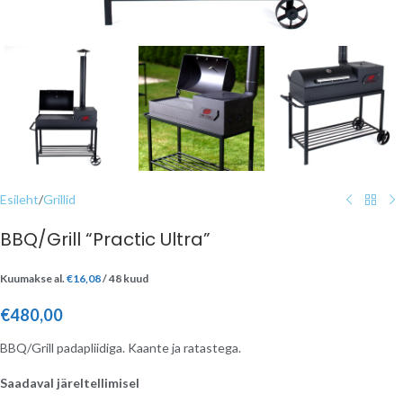
Esileht
/
Grillid
BBQ/Grill “Practic Ultra”
Kuumakse al.
€
16,08
/ 48 kuud
€
480,00
BBQ/Grill padapliidiga. Kaante ja ratastega.
Saadaval järeltellimisel