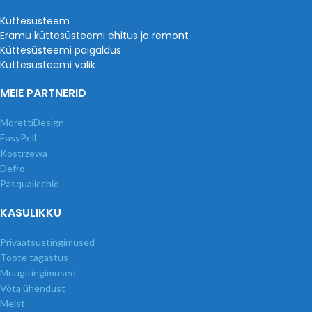
Küttesüsteem
Eramu küttesüsteemi ehitus ja remont
Küttesüsteemi paigaldus
Küttesüsteemi valik
MEIE PARTNERID
MorettiDesign
EasyPell
Kostrzewa
Defro
Pasqualicchio
KASULIKKU
Privaatsustingimused
Toote tagastus
Müügitingimused
Võta ühendust
Meist