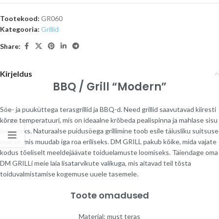
Tootekood:
GR060
Kategooria:
Grillid
Share:
Kirjeldus
BBQ / Grill “Modern”
Söe- ja puuküttega terasgrillid ja BBQ-d. Need grillid saavutavad kiiresti
kõrge temperatuuri, mis on ideaalne krõbeda pealispinna ja mahlase sisu
loomiseks. Naturaalse puidusöega grillimine toob esile täiusliku suitsuse
maitse, mis muudab iga roa eriliseks. DM GRILL pakub kõike, mida vajate
kodus tõeliselt meeldejäävate toiduelamuste loomiseks. Täiendage oma
DM GRILLi meie laia lisatarvikute valikuga, mis aitavad teil tõsta
toiduvalmistamise kogemuse uuele tasemele.
Toote omadused
Materjal: must teras