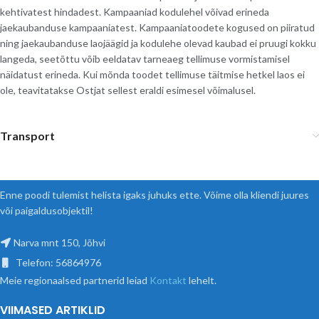
kehtivatest hindadest. Kampaaniad kodulehel võivad erineda
jaekaubanduse kampaaniatest. Kampaaniatoodete kogused on piiratud
ning jaekaubanduse laojäägid ja kodulehe olevad kaubad ei pruugi kokku
langeda, seetõttu võib eeldatav tarneaeg tellimuse vormistamisel
näidatust erineda. Kui mõnda toodet tellimuse täitmise hetkel laos ei
ole, teavitatakse Ostjat sellest eraldi esimesel võimalusel.
Transport
Enne poodi tulemist helista igaks juhuks ette. Võime olla kliendi juures
või paigaldusobjektil!
Narva mnt 150, Jõhvi
Telefon: 56864976
Meie regionaalsed partnerid leiad
Kontakt
lehelt.
VIIMASED ARTIKLID