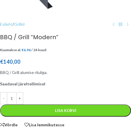
Esileht
/
Grillid
BBQ / Grill “Modern”
Kuumakse al.
€
6,96
/ 24 kuud
€
140,00
BBQ / Grill alumise riiuliga.
Saadaval järeltellimisel
LISA KORVI
Võrdle
Lisa lemmikutesse