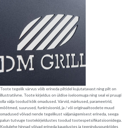
Toote tegelik värvus võib erineda piltidel kujutatavast ning pilt on
illustratiivne. Toote kirjeldus on üldise iseloomuga ning seal ei pruugi
olla välja toodud kõik omadused. Värvid, märkused, parameetrid,
mõõtmed, suurused, funktsioonid, ja / või originaaltoodete muud
omadused võivad nende tegelikust väljanägemisest erineda, seega
palun tutvuge tootekirjeldustes toodud tootespetsifikatsioonidega.
Kodulehe hinnad võivad erineda kauplustes ja teeninduspunktides