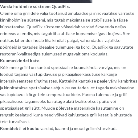
Varda hoidmise süsteem QuadFix.
Oleme oma grillidele välja töötanud ainulaadse ja innovaatilise varraste
kinnihoidmise süsteemi, mis tagab maksimaalse stabiilsuse ja täpse
küpsetamise. QuadFix süsteem võimaldab vardad fikseerida neljas
erinevas asendis, mis tagab liha ühtlase küpsemise igast küljest. See
nutikas lahendus hoiab liha kindlalt paigal, vähendades vajalikke
pöördeid ja tagades ideaalse tulemuse iga kord. QuadFixiga saavutate
restoranikvaliteediga tulemused mugavalt oma koduaias.
Kuumuskindel kate.
Kõik meie grillid on kaetud spetsiaalse kuumakindla värviga, mis on
loodud tagama vastupidavuse ja pikaajalise kasutuse ka kõige
intensiivsemates tingimustes. Kattekiht kantakse peale värvi kambrites
ja kinnitatakse spetsiaalses ahjus kuumutades, et tagada maksimaalne
vastupidavus kõrgetele temperatuuridele. Parima tulemuse ja grilli
pikaealisuse tagamiseks kasutage alati kvaliteetset puitu või
spetsiaalset grillsütt. Muude põlevate materjalide kasutamine on
rangelt keelatud, kuna need võivad kahjustada grilli katet ja ohustada
teie turvalisust.
Komblekti ei kuulu:
vardad, kaaned ja muud grillimistarvikud..