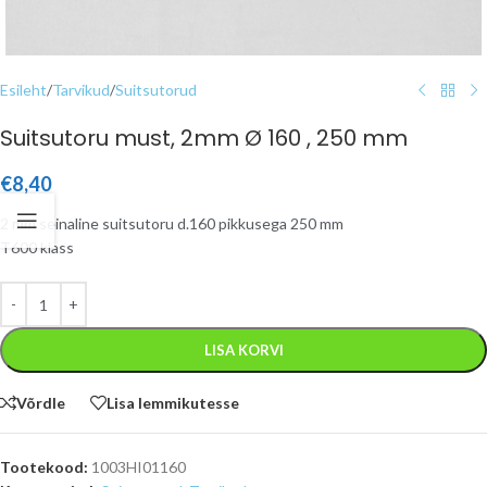
Esileht
/
Tarvikud
/
Suitsutorud
Suitsutoru must, 2mm Ø 160 , 250 mm
€
8,40
2 mm seinaline suitsutoru d.160 pikkusega 250 mm
T600 klass
LISA KORVI
Võrdle
Lisa lemmikutesse
Tootekood:
1003HI01160