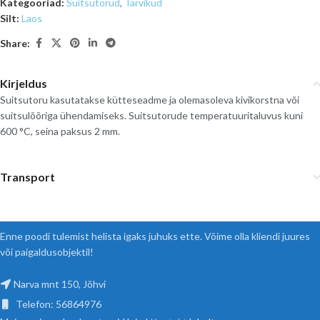
Kategooriad:
Suitsutorud
,
Tarvikud
Silt:
Laos
Share:
Kirjeldus
Suitsutoru kasutatakse kütteseadme ja olemasoleva kivikorstna või
suitsulõõriga ühendamiseks. Suitsutorude temperatuuritaluvus kuni
600 °C, seina paksus 2 mm.
Transport
Enne poodi tulemist helista igaks juhuks ette. Võime olla kliendi juures
või paigaldusobjektil!
Narva mnt 150, Jõhvi
Telefon: 56864976