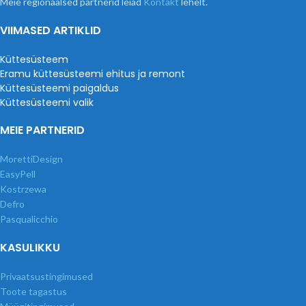
Meie regionaalsed partnerid leiad
Kontakt
lehelt.
VIIMASED ARTIKLID
Küttesüsteem
Eramu küttesüsteemi ehitus ja remont
Küttesüsteemi paigaldus
Küttesüsteemi valik
MEIE PARTNERID
MorettiDesign
EasyPell
Kostrzewa
Defro
Pasqualicchio
KASULIKKU
Privaatsustingimused
Toote tagastus