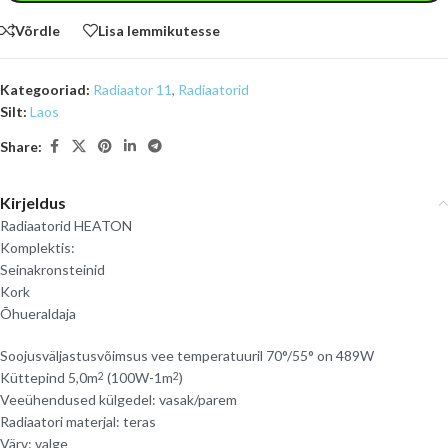
Võrdle
Lisa lemmikutesse
Kategooriad:
Radiaator 11
,
Radiaatorid
Silt:
Laos
Share:
Kirjeldus
Radiaatorid HEATON
Komplektis:
Seinakronsteinid
Kork
Õhueraldaja
Soojusväljastusvõimsus vee temperatuuril 70°/55° on 489W
Küttepind 5,0m
(100W-1m
)
2
2
Veeühendused külgedel: vasak/parem
Radiaatori materjal: teras
Värv: valge