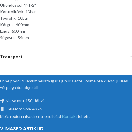
Ühendused: 4×1/2″
Kontrollrõhk: 13bar
Töörõhk: 10bar
Kõrgus: 600mm
Laius: 600mm
Sügavus: 54mm
Transport
Enne poodi tulemist helista igaks juhuks ette. Võime olla kliendi juures
või paigaldusobjektil!
Narva mnt 150, Jõhvi
Telefon: 56864976
Meie regionaalsed partnerid leiad
Kontakt
lehelt.
VIIMASED ARTIKLID