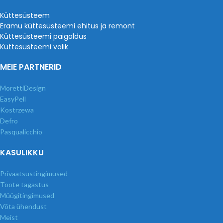
Küttesüsteem
Eramu küttesüsteemi ehitus ja remont
Küttesüsteemi paigaldus
Küttesüsteemi valik
MEIE PARTNERID
MorettiDesign
EasyPell
Kostrzewa
Defro
Pasqualicchio
KASULIKKU
Privaatsustingimused
Toote tagastus
Müügitingimused
Võta ühendust
Meist