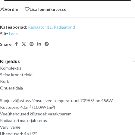
Võrdle
Lisa lemmikutesse
Kategooriad:
Radiaator 11
,
Radiaatorid
Silt:
Laos
Share:
Kirjeldus
Komplektis:
Seina kronsteinid
Kork
Õhueraldaja
Soojusväljastusvõimsus vee temperatuuril 70°/55° on 456W
Küttepind 4,0m
(100W-1m
)
2
2
Veeühendused külgedel: vasak/parem
Radiaatori materjal: teras
Värv: valge
Ühendused: 4×1/2″