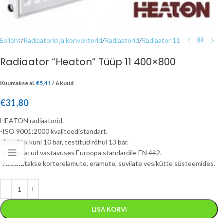
Esileht
/
Radiaatorid ja konvektorid
/
Radiaatorid
/
Radiaator 11
Radiaator “Heaton” Tüüp 11 400×800
Kuumakse al.
€
5,41
/ 6 kuud
€
31,80
HEATON radiaatorid.
-ISO 9001:2000 kvaliteedistandart.
-Töörõhk kuni 10 bar, testitud rõhul 13 bar.
-Valmistatud vastavuses Euroopa standardile EN 442.
-Kasutatakse korterelamute, eramute, suvilate vesikütte süsteemides.
LISA KORVI