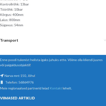
Kontrollrõhk: 13bar
Töörõhk: 10bar
Kõrgus: 400mm
Laius: 800mm
Sügavus: 54mm
Transport
Enne poodi tulemist helista igaks juhuks ette. Võime olla kliendi juures
või paigaldusobjektil!
Narva mnt 150, Jõhvi
Telefon: 56864976
Meie regionaalsed partnerid leiad
Kontakt
lehelt.
VIIMASED ARTIKLID