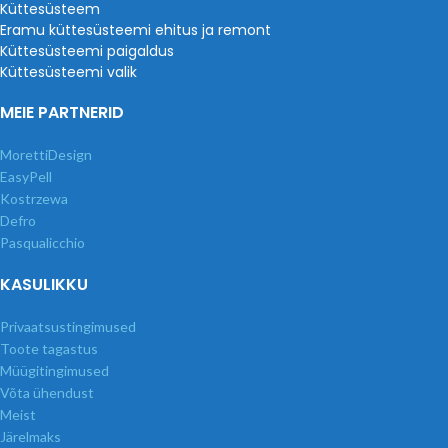
Küttesüsteem
Eramu küttesüsteemi ehitus ja remont
Küttesüsteemi paigaldus
Küttesüsteemi valik
MEIE PARTNERID
MorettiDesign
EasyPell
Kostrzewa
Defro
Pasqualicchio
KASULIKKU
Privaatsustingimused
Toote tagastus
Müügitingimused
Võta ühendust
Meist
Järelmaks