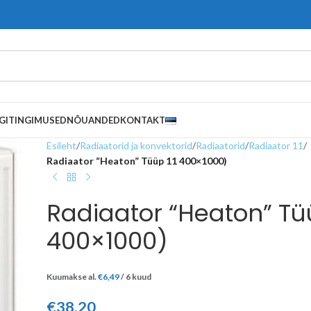
GITINGIMUSED
NÕUANDED
KONTAKT
Esileht
/
Radiaatorid ja konvektorid
/
Radiaatorid
/
Radiaator 11
/
Radiaator “Heaton” Tüüp 11 400×1000)
Radiaator “Heaton” Tü
400×1000)
Kuumakse al.
€
6,49
/ 6 kuud
€
38,20