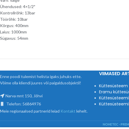
Värv: valge
Ühendused: 4×1/2″
Kontrollrõhk: 13bar
Töörõhk: 10bar
Kõrgus: 400mm
Laius: 1000mm
Sügavus: 54mm
VIIMASED ART
Enne poodi tulemist helista igaks juhuks ette.
Võime olla kliendi juures või paigaldusobjektil!
Küttesüsteem
Eramu küttesü
Narva mnt 150, Jõhvi
Küttesüsteemi
Küttesüsteemi 
Telefon: 56864976
Meie regionaalsed partnerid leiad
Kontakt
lehelt.
NOHETEC - PRE