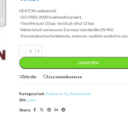
HEATON radiaatorid.
-ISO 9001:2000 kvaliteedistandart.
-Töörõhk kuni 10 bar, testitud rõhul 13 bar.
-Valmistatud vastavuses Euroopa standardile EN 442.
-Kasutatakse korterelamute, eramute, suvilate vesikütte sü
LISA KORVI
Võrdle
Lisa lemmikutesse
Kategooriad:
Radiaator 11
,
Radiaatorid
Silt:
Laos
Share: