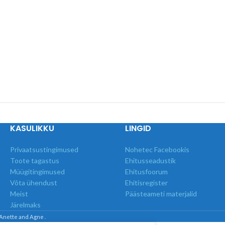
KASULIKKU
LINGID
Privaatsustingimused
Nohetec Facebookis
Toote tagastus
Ehitusseadustik
Müügitingimused
Ehitusfoorum
Võta ühendust
Ehitisregister
Meist
Päästeameti materjalid
Järelmaks
 Anette and Agne .