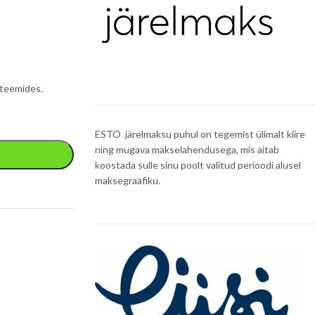
steemides.
ESTO järelmaksu puhul on tegemist ülimalt kiire
ning mugava makselahendusega, mis aitab
koostada sulle sinu poolt valitud perioodi alusel
maksegraafiku.