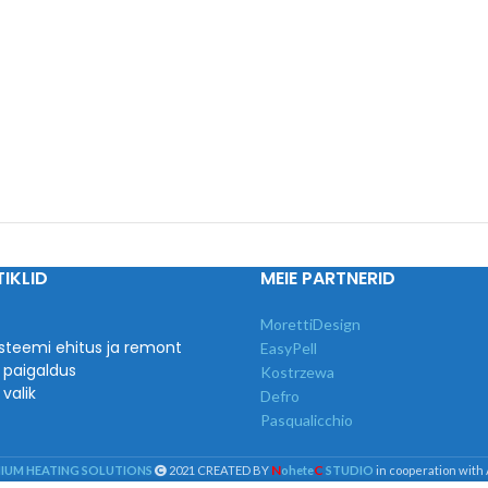
IKLID
MEIE PARTNERID
MorettiDesign
steemi ehitus ja remont
EasyPell
 paigaldus
Kostrzewa
valik
Defro
Pasqualicchio
N
C
MIUM HEATING SOLUTIONS
2021 CREATED BY
ohete
STUDIO
in cooperation with