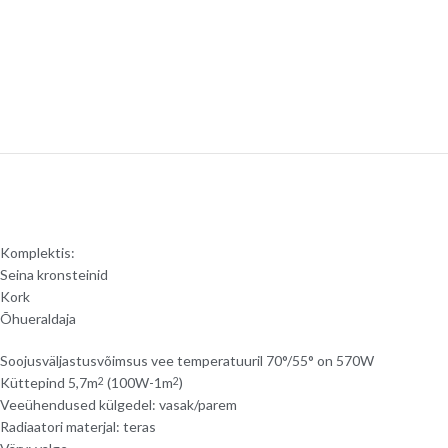
Komplektis:
Seina kronsteinid
Kork
Õhueraldaja
Soojusväljastusvõimsus vee temperatuuril 70°/55° on 570W
Küttepind 5,7m
(100W-1m
)
2
2
Veeühendused külgedel: vasak/parem
Radiaatori materjal: teras