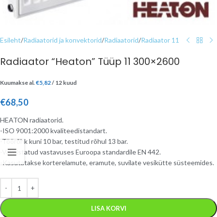
Esileht
/
Radiaatorid ja konvektorid
/
Radiaatorid
/
Radiaator 11
Radiaator “Heaton” Tüüp 11 300×2600
Kuumakse al.
€
5,82
/ 12 kuud
€
68,50
HEATON radiaatorid.
-ISO 9001:2000 kvaliteedistandart.
-Töörõhk kuni 10 bar, testitud rõhul 13 bar.
-Valmistatud vastavuses Euroopa standardile EN 442.
-Kasutatakse korterelamute, eramute, suvilate vesikütte süsteemides.
LISA KORVI