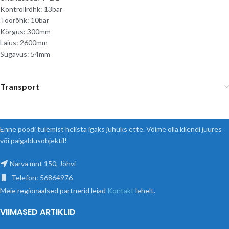
Kontrollrõhk: 13bar
Töörõhk: 10bar
Kõrgus: 300mm
Laius: 2600mm
Sügavus: 54mm
Transport
Enne poodi tulemist helista igaks juhuks ette. Võime olla kliendi juures
või paigaldusobjektil!
Narva mnt 150, Jõhvi
Telefon: 56864976
Meie regionaalsed partnerid leiad
Kontakt
lehelt.
VIIMASED ARTIKLID