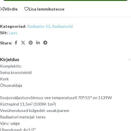
Võrdle
Lisa lemmikutesse
Kategooriad:
Radiaator 11
,
Radiaatorid
Silt:
Laos
Share:
Kirjeldus
Komplektis:
Seina kronsteinid
Kork
Õhueraldaja
Soojusväljastusvõimsus vee temperatuuril 70°/55° on 1139W
Küttepind 11,5m
(100W-1m
)
2
2
Veeühendused külgedel: vasak/parem
Radiaatori materjal: teras
Värv: valge
Ühendused: 4×1/2″