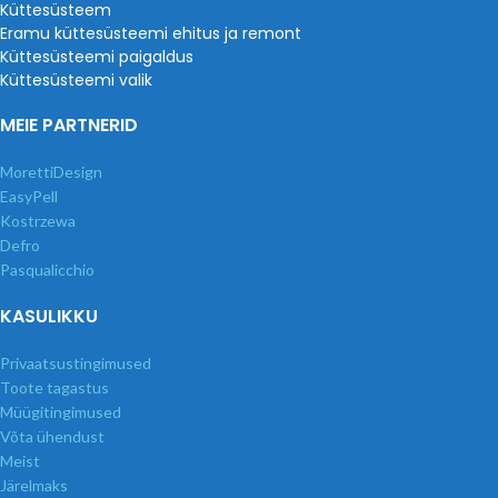
Küttesüsteem
Eramu küttesüsteemi ehitus ja remont
Küttesüsteemi paigaldus
Küttesüsteemi valik
MEIE PARTNERID
MorettiDesign
EasyPell
Kostrzewa
Defro
Pasqualicchio
KASULIKKU
Privaatsustingimused
Toote tagastus
Müügitingimused
Võta ühendust
Meist
Järelmaks