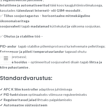
Intuitiivne ja automatiseeritud töö
koos kaugjuhtimisvõimalusega,
kasutades
täiendavat Interneti- või GSM-moodulit
.
✅
Tõhus soojustagastus
–
horisontaalne mitmekäiguline
ökonomaiseritega
soojusvaheti
tagab
madalamad
küttekulud
ja
väiksema soojuskao.
✅
Ohutus ja stabiilne töö
–
PID-andur
tagab stabiilse põlemisprotsessi ka kehvemate pelletitega;
Fotosensor ja põleti temperatuuriandur
tagavad ohutu
põlemisprotsessi;
✅
Lihtne hooldus
– optimeeritud soojusvaheti disain tagab
lihtsa ja
kiire puhastamise
.
Standardvarustus:
✔
APC K Slim kontroller
adaptiivse juhtimisega
✔
PID funktsioon
optimaalseks võimsuse reguleerimiseks
✔
Reguleeritavad jalad
lihtsaks paigaldamiseks
✔
Automaatne süütesüsteem