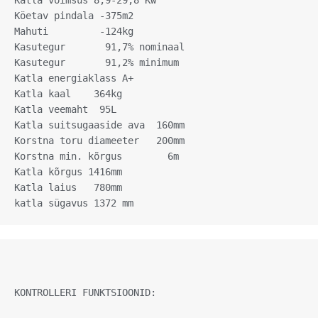
Katla võimsus 8,9-29,8 Kw

Köetav pindala -375m2

Mahuti         -124kg

Kasutegur       91,7% nominaal

Kasutegur       91,2% minimum

Katla energiaklass A+

Katla kaal    364kg

Katla veemaht  95L

Katla suitsugaaside ava  160mm

Korstna toru diameeter   200mm

Korstna min. kõrgus        6m

Katla kõrgus 1416mm

Katla laius   780mm

KONTROLLERI FUNKTSIOONID:
