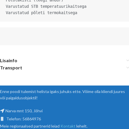
Fototakisti (leegi andur)

Varustatud STB temperatuurikaitsega

Varustatud põleti termokaitsega
Lisainfo
Transport
Enne poodi tulemist helista igaks juhuks ette. Võime olla kliendi juures
või paigaldusobjektil!
Narva mnt 150, Jõhvi
Telefon: 56864976
Meie regionaalsed partnerid leiad
Kontakt
lehelt.