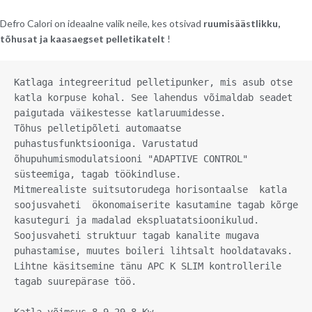
Defro Calori on ideaalne valik neile, kes otsivad
ruumisäästlikku,
tõhusat ja kaasaegset pelletikatelt
!
Katlaga integreeritud pelletipunker, mis asub otse 
katla korpuse kohal. See lahendus võimaldab seadet 
paigutada väikestesse katlaruumidesse.

Tõhus pelletipõleti automaatse 
puhastusfunktsiooniga. Varustatud 
õhupuhumismodulatsiooni "ADAPTIVE CONTROL" 
süsteemiga, tagab töökindluse.

Mitmerealiste suitsutorudega horisontaalse  katla 
soojusvaheti  ökonomaiserite kasutamine tagab kõrge 
kasuteguri ja madalad ekspluatatsioonikulud.

Soojusvaheti struktuur tagab kanalite mugava 
puhastamise, muutes boileri lihtsalt hooldatavaks.

Lihtne käsitsemine tänu APC K SLIM kontrollerile 
tagab suurepärase töö.
