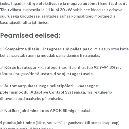
jaoks, tagades
kõrge efektiivsuse ja mugava automatiseeritud töö
.
Tänu võimsusvahemikule
11 kuni 30 kW
sobib see ideaalselt erineva
suurusega kodudesse, säilitades samas kompaktsed mõõtmed ja
kasutajasõbraliku juhtimise.
Peamised eelised:
✅
Kompaktne disain
–
integreeritud pelletipaak
, mis asub otse katla
kohal, säästab ruumi ja muudab paigaldamise lihtsamaks.
✅
Kõrge kasutegur
– kasuteguri koefitsient ulatub
92,9–94,3%
ni ,
tänu suitsugaaside
täiustatud soojustagastusele .
✅
Automaatpuhastusega pelletipõleti
–
kaasaegne
põlemismoodul
Adaptive Control Systemiga,
mis reguleerib
õhuvoolu optimaalseks põlemiseks.
✅
Nutikas juhtimine koos APC K Slimiga
– pakub:
4 pumba juhtimine
(küte, soe vesi, segamisventiili pump, lisapump);
1 segamisventiili juhtimine
;