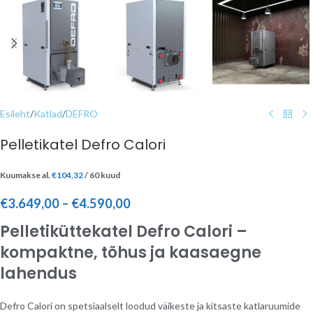
Esileht
/
Katlad
/
DEFRO
Pelletikatel Defro Calori
Kuumakse al.
€
104,32
/ 60 kuud
€
3.649,00
–
€
4.590,00
Pelletiküttekatel Defro Calori –
kompaktne, tõhus ja kaasaegne
lahendus
Defro Calori on spetsiaalselt loodud väikeste ja kitsaste katlaruumide