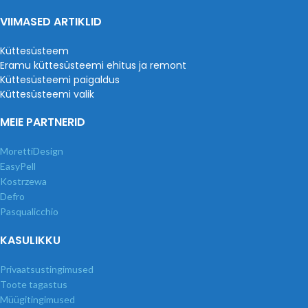
VIIMASED ARTIKLID
Küttesüsteem
Eramu küttesüsteemi ehitus ja remont
Küttesüsteemi paigaldus
Küttesüsteemi valik
MEIE PARTNERID
MorettiDesign
EasyPell
Kostrzewa
Defro
Pasqualicchio
KASULIKKU
Privaatsustingimused
Toote tagastus
Müügitingimused