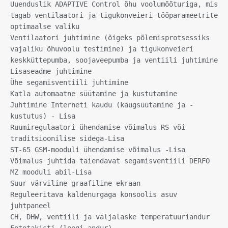
Uuenduslik ADAPTIVE Control õhu voolumõõturiga, mis 
tagab ventilaatori ja tigukonveieri tööparameetrite 
optimaalse valiku

Ventilaatori juhtimine (õigeks põlemisprotsessiks 
vajaliku õhuvoolu testimine) ja tigukonveieri

keskküttepumba, soojaveepumba ja ventiili juhtimine

Lisaseadme juhtimine

Ühe segamisventiili juhtimine

Katla automaatne süütamine ja kustutamine

Juhtimine Interneti kaudu (kaugsüütamine ja -
kustutus) - Lisa

Ruumiregulaatori ühendamise võimalus RS või 
traditsioonilise sidega-Lisa

ST-65 GSM-mooduli ühendamise võimalus -Lisa

Võimalus juhtida täiendavat segamisventiili DERFO 
MZ mooduli abil-Lisa

Suur värviline graafiline ekraan

Reguleeritava kaldenurgaga konsoolis asuv 
juhtpaneel

CH, DHW, ventiili ja väljalaske temperatuuriandur
