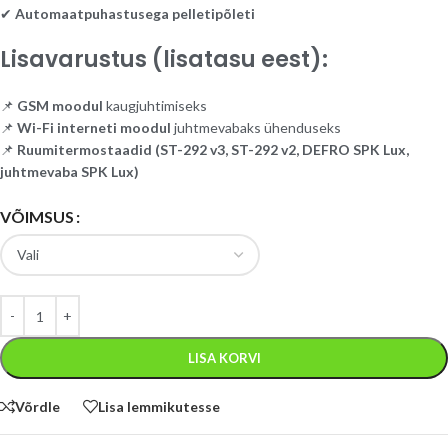
✔
Automaatpuhastusega pelletipõleti
Lisavarustus (lisatasu eest):
📌
GSM moodul
kaugjuhtimiseks
📌
Wi-Fi interneti moodul
juhtmevabaks ühenduseks
📌
Ruumitermostaadid (ST-292 v3, ST-292 v2, DEFRO SPK Lux,
juhtmevaba SPK Lux)
VÕIMSUS
LISA KORVI
Võrdle
Lisa lemmikutesse