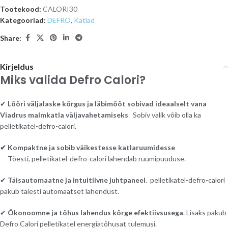
Tootekood:
CALORI30
Kategooriad:
DEFRO
,
Katlad
Share:
Kirjeldus
Miks valida Defro Calori?
✔
Lõõri väljalaske kõrgus ja läbimõõt sobivad ideaalselt vana
Viadrus malmkatla väljavahetamiseks
Sobiv valik võib olla ka
pelletikatel-defro-calori.
✔ Kompaktne ja sobib väikestesse katlaruumidesse
Tõesti, pelletikatel-defro-calori lahendab ruumipuuduse.
✔
Täisautomaatne ja intuitiivne juhtpaneel
. pelletikatel-defro-calori
pakub täiesti automaatset lahendust.
✔
Ökonoomne ja tõhus lahendus kõrge efektiivsusega
. Lisaks pakub
Defro Calori pelletikatel energiatõhusat tulemusi.