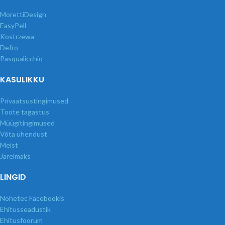
MorettiDesign
EasyPell
Kostrzewa
Defro
Pasqualicchio
KASULIKKU
Privaatsustingimused
Toote tagastus
Müügitingimused
Võta ühendust
Meist
Järelmaks
LINGID
Nohetec Facebookis
Ehitusseadustik
Ehitusfoorum