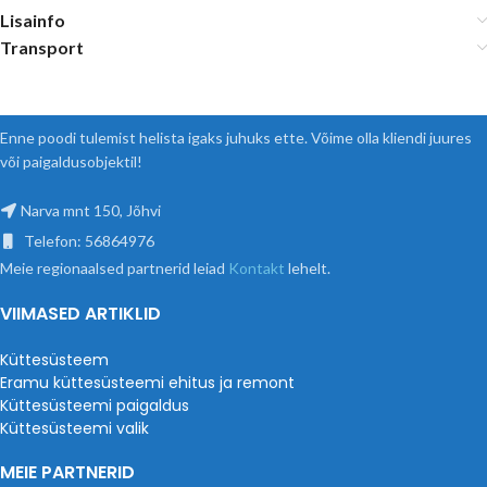
Lisainfo
Transport
Enne poodi tulemist helista igaks juhuks ette. Võime olla kliendi juures
või paigaldusobjektil!
Narva mnt 150, Jõhvi
Telefon: 56864976
Meie regionaalsed partnerid leiad
Kontakt
lehelt.
VIIMASED ARTIKLID
Küttesüsteem
Eramu küttesüsteemi ehitus ja remont
Küttesüsteemi paigaldus
Küttesüsteemi valik
MEIE PARTNERID