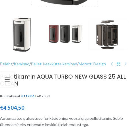
Esileht
/
Kaminad
/
Pelleti keskkütte kaminad
/
Moretti Design
Pelletikamin AQUA TURBO NEW GLASS 25 ALL
CLEAN
Kuumakse al.
€
119,86
/ 60 kuud
€
4.504,50
Automaatse puhastuse funktsiooniga veesärgiga pelletikamin. Sobib
ühendamiseks erinevate keskküttelahendustega.