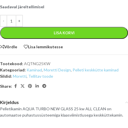
Saadaval järeltellimisel
LISA KORVI
Võrdle
Lisa lemmikutesse
Tootekood:
AQTNG25KW
Kategooriad:
Kaminad
,
Moretti Design
,
Pelleti keskkütte kaminad
Sildid:
Moretti
,
Tellitav toode
Share:
Kirjeldus
Pelletikamin AQUA TURBO NEW GLASS 25 kw ALL CLEAN on
automaatse puhastussüsteemiga klaasviimistlusega keskküttekamin.