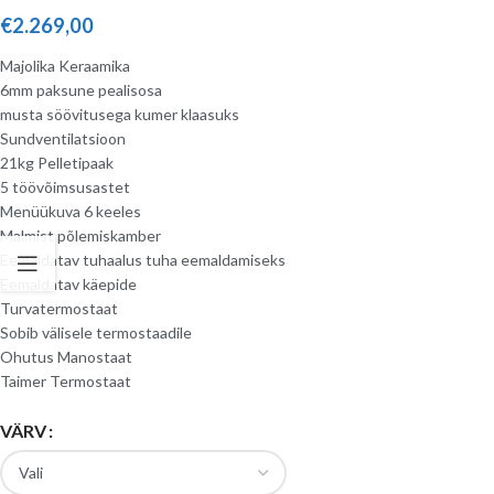
€
2.269,00
Majolika Keraamika
6mm paksune pealisosa
musta söövitusega kumer klaasuks
Sundventilatsioon
21kg Pelletipaak
5 töövõimsusastet
Menüükuva 6 keeles
Malmist põlemiskamber
Eemaldatav tuhaalus tuha eemaldamiseks
Eemaldatav käepide
Turvatermostaat
Sobib välisele termostaadile
Ohutus Manostaat
Taimer Termostaat
VÄRV