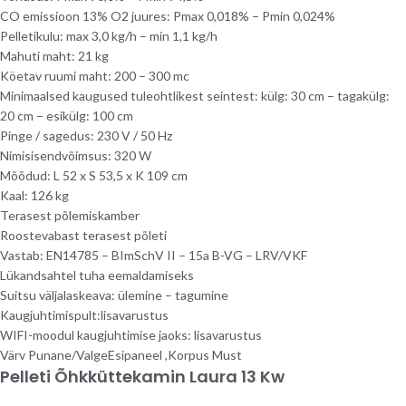
CO emissioon 13% O2 ​​juures: Pmax 0,018% – Pmin 0,024%
Pelletikulu: max 3,0 kg/h – min 1,1 kg/h
Mahuti maht: 21 kg
Köetav ruumi maht: 200 – 300 mc
Minimaalsed kaugused tuleohtlikest seintest: külg: 30 cm – tagakülg:
20 cm – esikülg: 100 cm
Pinge / sagedus: 230 V / 50 Hz
Nimisisendvõimsus: 320 W
Mõõdud: L 52 x S 53,5 x K 109 cm
Kaal: 126 kg
Terasest põlemiskamber
Roostevabast terasest põleti
Vastab: EN14785 – BImSchV II – 15a B-VG – LRV/VKF
Lükandsahtel tuha eemaldamiseks
Suitsu väljalaskeava: ülemine – tagumine
Kaugjuhtimispult:lisavarustus
WIFI-moodul kaugjuhtimise jaoks: lisavarustus
Värv Punane/ValgeEsipaneel ,Korpus Must
Pelleti Õhkküttekamin Laura 13 Kw