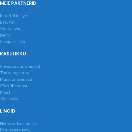
MEIE PARTNERID
MorettiDesign
EasyPell
Kostrzewa
Defro
Pasqualicchio
KASULIKKU
Privaatsustingimused
Toote tagastus
Müügitingimused
Võta ühendust
Meist
Järelmaks
LINGID
Nohetec Facebookis
Ehitusseadustik