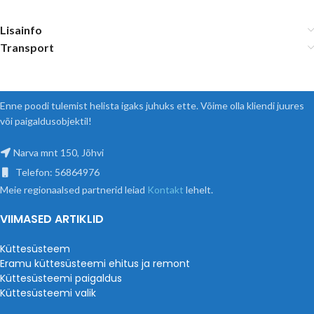
Lisainfo
Transport
Enne poodi tulemist helista igaks juhuks ette. Võime olla kliendi juures
või paigaldusobjektil!
Narva mnt 150, Jõhvi
Telefon: 56864976
Meie regionaalsed partnerid leiad
Kontakt
lehelt.
VIIMASED ARTIKLID
Küttesüsteem
Eramu küttesüsteemi ehitus ja remont
Küttesüsteemi paigaldus
Küttesüsteemi valik