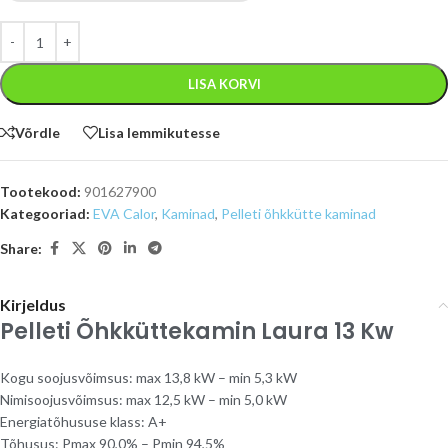
LISA KORVI
Võrdle
Lisa lemmikutesse
Tootekood:
901627900
Kategooriad:
EVA Calor
,
Kaminad
,
Pelleti õhkkütte kaminad
Share:
Kirjeldus
Pelleti Õhkküttekamin Laura 13 Kw
Kogu soojusvõimsus: max 13,8 kW – min 5,3 kW
Nimisoojusvõimsus: max 12,5 kW – min 5,0 kW
Energiatõhususe klass: A+
Tõhusus: Pmax 90,0% – Pmin 94,5%