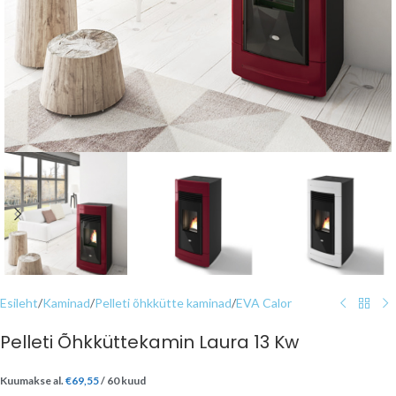
Esileht
/
Kaminad
/
Pelleti õhkkütte kaminad
/
EVA Calor
Pelleti Õhkküttekamin Laura 13 Kw
Kuumakse al.
€
69,55
/ 60 kuud