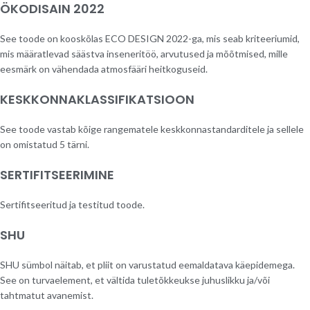
ÖKODISAIN 2022
See toode on kooskõlas ECO DESIGN 2022-ga, mis seab kriteeriumid,
mis määratlevad säästva inseneritöö, arvutused ja mõõtmised, mille
eesmärk on vähendada atmosfääri heitkoguseid.
KESKKONNAKLASSIFIKATSIOON
See toode vastab kõige rangematele keskkonnastandarditele ja sellele
on omistatud 5 tärni.
SERTIFITSEERIMINE
Sertifitseeritud ja testitud toode.
SHU
SHU sümbol näitab, et pliit on varustatud eemaldatava käepidemega.
See on turvaelement, et vältida tuletõkkeukse juhuslikku ja/või
tahtmatut avanemist.