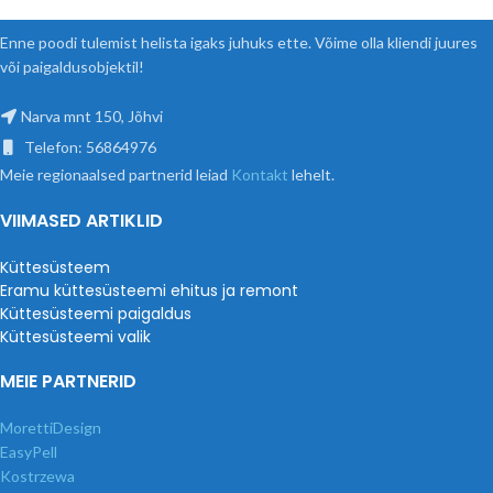
Enne poodi tulemist helista igaks juhuks ette. Võime olla kliendi juures
või paigaldusobjektil!
Narva mnt 150, Jõhvi
Telefon: 56864976
Meie regionaalsed partnerid leiad
Kontakt
lehelt.
VIIMASED ARTIKLID
Küttesüsteem
Eramu küttesüsteemi ehitus ja remont
Küttesüsteemi paigaldus
Küttesüsteemi valik
MEIE PARTNERID
MorettiDesign
EasyPell
Kostrzewa