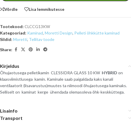
Võrdle
Lisa lemmikutesse
Tootekood:
CLCCG13KW
Kategooriad:
Kaminad
,
Moretti Design
,
Pelleti õhkkütte kaminad
Sildid:
Moretti
,
Tellitav toode
Share:
Kirjeldus
Õhujaotusega pelletikamin CLESSIDRA GLASS 10 KW
HYBRID
on
klaasviimistlusega kamin. Kaminale saab paigaldada kaks kanali
ventilaatorit (lisavarustus)muutes ta niimoodi õhujaotusega kaminaks.
Selliselt on kaminat kerge ühendada olemasoleva õhk-keskküttega.
Lisainfo
Transport