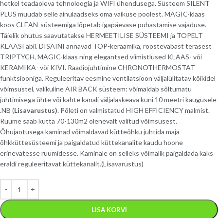
hetkel teadaoleva tehnoloogia ja WIFI ühendusega. Süsteem SILENT
PLUS muudab selle ainulaadseks oma vaikuse poolest. MAGIC-klaas
koos CLEAN-süsteemiga lõpetab igapäevase puhastamise vajaduse.
Täielik ohutus saavutatakse HERMEETILISE SÜSTEEMI ja TOPELT
KLAASI abil. DISAINI annavad TOP-keraamika, roostevabast terasest
TRIPTYCH, MAGIC-klaas ning elegantsed viimistlused KLAAS- või
KERAMIKA- või KIVI. Raadiojuhtimine CHRONOTHERMOSTAT
funktsiooniga. Reguleeritav eesmine ventilatsioon väljalülitatav kõikidel
võimsustel, valikuline AIR BACK süsteem: võimaldab sõltumatu
juhtimisega ühte või kahte kanali väljalaskeava kuni 10 meetri kaugusele
.NB (
Lisavarustus)
. Põleti on valmistatud HIGH EFFICIENCY malmist.
Ruume saab kütta 70-130m2 olenevalt valitud võimsusest.
Õhujaotusega kaminad võimaldavad kütteõhku juhtida maja
õhkküttesüsteemi ja paigaldatud küttekanalite kaudu hoone
erinevatesse ruumidesse. Kaminale on selleks võimalik paigaldada kaks
eraldi reguleeritavat küttekanalit.(Lisavarustus)
LISA KORVI