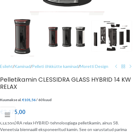
Esileht
/
Kaminad
/
Pelleti õhkkütte kaminad
/
Moretti Design
Pelletikamin CLESSIDRA GLASS HYBRID 14 KW
RELAX
Kuumakse al.
€
101,56
/ 60 kuud
€
3.475,00
CLESSIDRA relax HYBRID-tehnoloogiaga pelletikamin, ainus 58.
Veneetsia biennaalil eksponeeritud kamin. See on varustatud parima