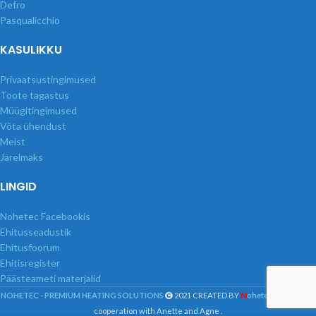
Defro
Pasqualicchio
KASULIKKU
Privaatsustingimused
Toote tagastus
Müügitingimused
Võta ühendust
Meist
Järelmaks
LINGID
Nohetec Facebookis
Ehitusseadustik
Ehitusfoorum
Ehitisregister
Päästeameti materjalid
N
C
NOHETEC - PREMIUM HEATING SOLUTIONS
2021 CREATED BY
ohete
STUDIO
in
cooperation with Anette and Agne .