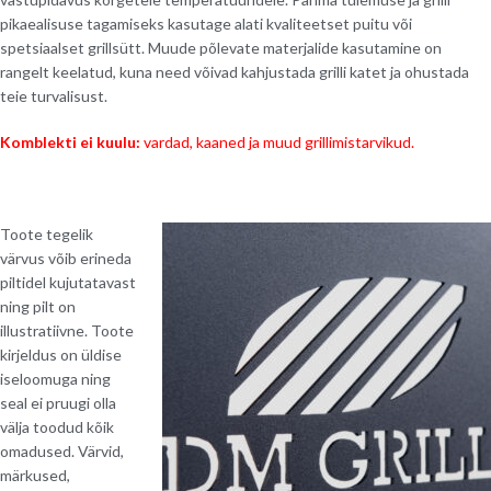
pikaealisuse tagamiseks kasutage alati kvaliteetset puitu või
spetsiaalset grillsütt. Muude põlevate materjalide kasutamine on
rangelt keelatud, kuna need võivad kahjustada grilli katet ja ohustada
teie turvalisust.
Komblekti ei kuulu:
vardad, kaaned ja muud grillimistarvikud.
Toote tegelik
värvus võib erineda
piltidel kujutatavast
ning pilt on
illustratiivne. Toote
kirjeldus on üldise
iseloomuga ning
seal ei pruugi olla
välja toodud kõik
omadused. Värvid,
märkused,