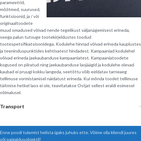
parameetrid,
mõõtmed, suurused,
funktsioonid, ja / või
originaaltoodete
muud omadused võivad nende tegelikust väljanägemisest erineda,
seega palun tutvuge tootekirjeldustes toodud
tootespetsifikatsioonidega. Kodulehe hinnad võivad erineda kauplustes
ja teeninduspunktides kehtivatest hindadest. Kampaaniad kodulehel
võivad erineda jaekaubanduse kampaaniatest. Kampaaniatoodete
kogused on piiratud ning jaekaubanduse laojäägid ja kodulehe olevad
kaubad ei pruugi kokku langeda, seetõttu võib eeldatav tarneaeg
tellimuse vormistamisel näidatust erineda. Kui mõnda toodet tellimuse
täitmise hetkel laos ei ole, teavitatakse Ostjat sellest eraldi esimesel
võimalusel.
Transport
Enne poodi tulemist helista igaks juhuks ette. Võime olla kliendi juures
või paigaldusobjektil!