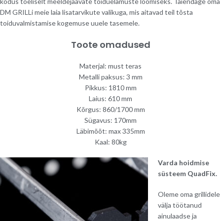
kodus tõeliselt meeldejäävate toiduelamuste loomiseks. Täiendage oma
DM GRILLi meie laia lisatarvikute valikuga, mis aitavad teil tõsta
toiduvalmistamise kogemuse uuele tasemele.
Toote omadused
Materjal: must teras
Metalli paksus: 3 mm
Pikkus: 1810 mm
Laius: 610 mm
Kõrgus: 860/1700 mm
Sügavus: 170mm
Läbimõõt: max 335mm
Kaal: 80kg
Varda hoidmise
süsteem QuadFix.
Oleme oma grillidele
välja töötanud
ainulaadse ja