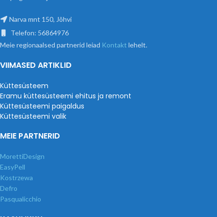
Narva mnt 150, Jõhvi
Telefon: 56864976
Meie regionaalsed partnerid leiad
Kontakt
lehelt.
VIIMASED ARTIKLID
Küttesüsteem
Eramu küttesüsteemi ehitus ja remont
Küttesüsteemi paigaldus
Küttesüsteemi valik
MEIE PARTNERID
MorettiDesign
EasyPell
Kostrzewa
Defro
Pasqualicchio