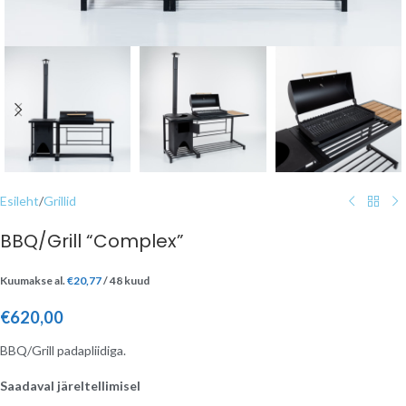
Esileht
/
Grillid
BBQ/Grill “Complex”
Kuumakse al.
€
20,77
/ 48 kuud
€
620,00
BBQ/Grill padapliidiga.
Saadaval järeltellimisel