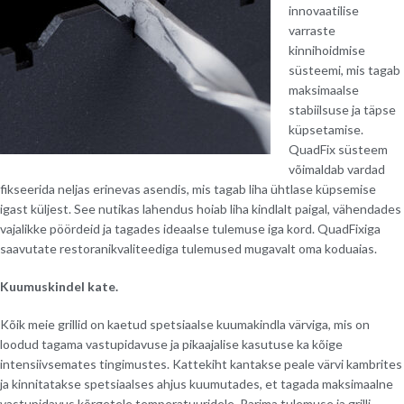
innovaatilise
varraste
kinnihoidmise
süsteemi, mis tagab
maksimaalse
stabiilsuse ja täpse
küpsetamise.
QuadFix süsteem
võimaldab vardad
fikseerida neljas erinevas asendis, mis tagab liha ühtlase küpsemise
igast küljest. See nutikas lahendus hoiab liha kindlalt paigal, vähendades
vajalikke pöördeid ja tagades ideaalse tulemuse iga kord. QuadFixiga
saavutate restoranikvaliteediga tulemused mugavalt oma koduaias.
Kuumuskindel kate.
Kõik meie grillid on kaetud spetsiaalse kuumakindla värviga, mis on
loodud tagama vastupidavuse ja pikaajalise kasutuse ka kõige
intensiivsemates tingimustes. Kattekiht kantakse peale värvi kambrites
ja kinnitatakse spetsiaalses ahjus kuumutades, et tagada maksimaalne
vastupidavus kõrgetele temperatuuridele. Parima tulemuse ja grilli