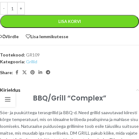
LISA KORVI
Võrdle
Lisa lemmikutesse
Tootekood:
GR109
Kategooria:
Grillid
Share:
Kirjeldus
BBQ/Grill “Complex”
Söe- ja puuküttega terasgrillid ja BBQ-d. Need grillid saavutavad kiiresti
kõrge temperatuuri, mis on ideaalne krõbeda pealispinna ja mahlase sisu
loomiseks. Naturaalse puidusöega grillimine toob esile täiusliku suitsuse
maitse, mis muudab iga roa eriliseks. DM GRILL pakub kõike, mida vajate