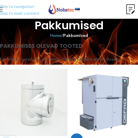
Skip to navigation
Skip to main content
Pakkumised
Home
/
Pakkumised
PAKKUMISES OLEVAD TOOTED
Siit leiate tooted, mis on hetkel võimalik soetada allahindlusega.