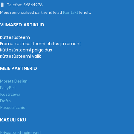
Telefon: 56864976
Meie regionaalsed partnerid leiad
Kontakt
lehelt.
VIIMASED ARTIKLID
Küttesüsteem
Eramu küttesüsteemi ehitus ja remont
Küttesüsteemi paigaldus
Küttesüsteemi valik
MEIE PARTNERID
MorettiDesign
EasyPell
Kostrzewa
Defro
Pasqualicchio
KASULIKKU
Privaatsustingimused