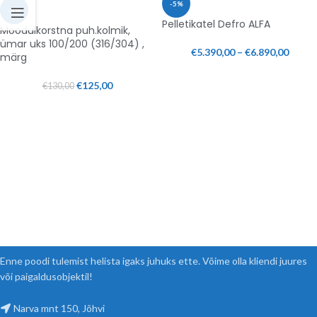
-5%
-4%
Pelletikatel Defro ALFA
Moodulkorstna puh.kolmik,
ümar uks 100/200 (316/304) ,
€
5.390,00
–
€
6.890,00
märg
€
125,00
€
130,00
Enne poodi tulemist helista igaks juhuks ette. Võime olla kliendi juures
või paigaldusobjektil!
Narva mnt 150, Jõhvi